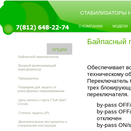
CТАБИЛИЗАТОРЫ 
О КОМПАНИИ
МОДЕЛИ
Байпасный 
ОПЦИИ
Байпасный переключатель
Входной развязывающий
Обеспечивает в
трансформатор
техническому об
Прерыватель
Переключатель б
трех блокирующ
Разрядник для защиты от
атмосферных перенапряжении
переключателя.
Цепь мягкого старта (“Soft Start”
by-pass OFF/
Circuit)
by-pass OFF/
Степень защиты (IP)
отключен
Дополнительные инструменты и
by-pass ON/s
специальная конструкция